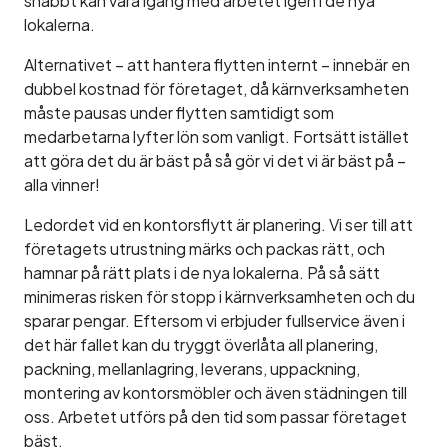
snabbt kan vara igång med arbetet igen i de nya
lokalerna.
Alternativet – att hantera flytten internt – innebär en
dubbel kostnad för företaget, då kärnverksamheten
måste pausas under flytten samtidigt som
medarbetarna lyfter lön som vanligt. Fortsätt istället
att göra det du är bäst på så gör vi det vi är bäst på –
alla vinner!
Ledordet vid en kontorsflytt är planering. Vi ser till att
företagets utrustning märks och packas rätt, och
hamnar på rätt plats i de nya lokalerna. På så sätt
minimeras risken för stopp i kärnverksamheten och du
sparar pengar. Eftersom vi erbjuder fullservice även i
det här fallet kan du tryggt överlåta all planering,
packning, mellanlagring, leverans, uppackning,
montering av kontorsmöbler och även städningen till
oss. Arbetet utförs på den tid som passar företaget
bäst.