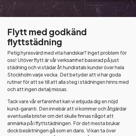
Flytt med godkänd
flyttstädning
Petig hyresvärd med vita handskar? Inget problem för
oss! Utöver flytt är vår verksamhet baserad på just
städning och vi städar åt hundratals kunder över hela
Stockholm varje vecka. Det betyder att vi har goda
rutiner för att se till att alla steg i städningen hinns med
och att ingen detalj missas.
Tack vare vår erfarenhet kan vi erbjuda dig en nöjd
kund-garanti. Den innebär att vi kommer och åtgärdar
eventuella brister om det skulle finnas något att
anmärka på i flyttstädningen. För det mesta brukar
dock besiktningen gå som en dans. Vi kan ta över